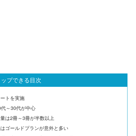
タップできる目次
ンケートを実施
20代～30代が中心
読書量は2冊～3冊が半数以上
プランはゴールドプランが意外と多い