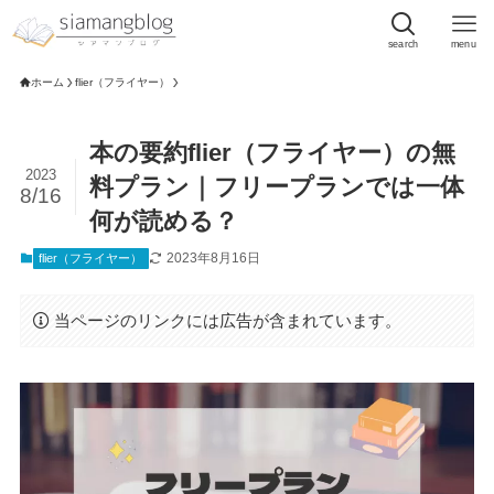
search
menu
ホーム
flier（フライヤー）
本の要約flier（フライヤー）の無
2023
料プラン｜フリープランでは一体
8/16
何が読める？
2023年8月16日
flier（フライヤー）
当ページのリンクには広告が含まれています。