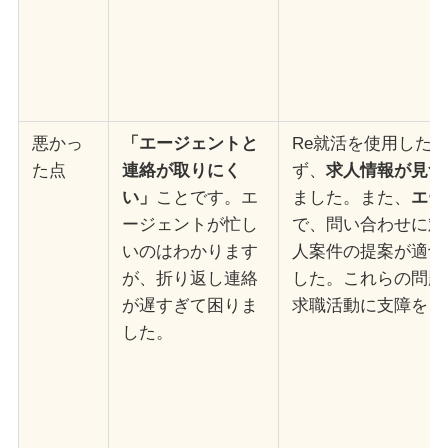
悪かっ
「エージェントと
Re就活を使用した
た点
連絡が取りにく
ず、
求人情報が見つ
い」
ことです。エ
ました。また、
エー
ージェントが忙し
で、問い合わせに対
いのはわかります
人案件の提案が適切
が、折り返し連絡
した。これらの問題
が遅すぎて困りま
求職活動に支障をき
した。